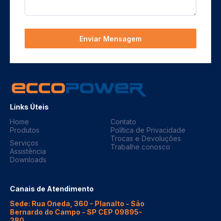
Enviar Mensagem
Links Úteis
Home
Contato
Produtos
Política de Privacidade
Trocas e Devoluções
Serviços
Trabalhe conosco
Assistência
Downloads
Canais de Atendimento
Sede: Rua Oneda, 360 - Planalto - São
Bernardo do Campo - SP CEP 09895-
280