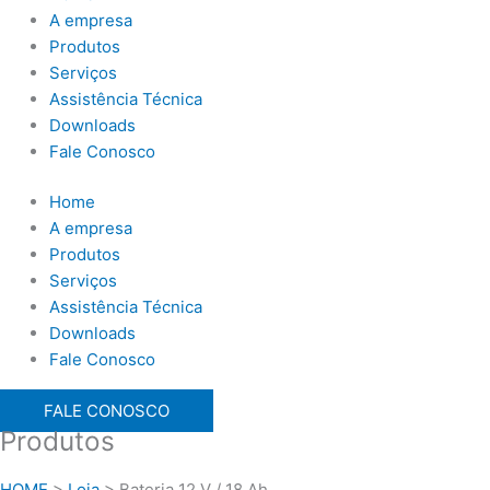
A empresa
Produtos
Serviços
Assistência Técnica
Downloads
Fale Conosco
Home
A empresa
Produtos
Serviços
Assistência Técnica
Downloads
Fale Conosco
FALE CONOSCO
Produtos
HOME
>
Loja
>
Bateria 12 V / 18 Ah