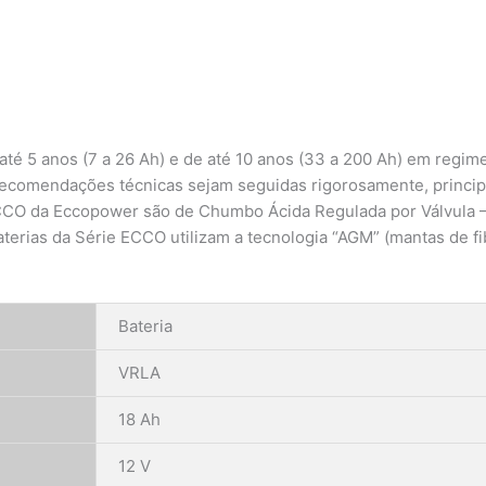
até 5 anos (7 a 26 Ah) e de até 10 anos (33 a 200 Ah) em regim
 recomendações técnicas sejam seguidas rigorosamente, princi
CO da Eccopower são de Chumbo Ácida Regulada por Válvula – S
terias da Série ECCO utilizam a tecnologia “AGM” (mantas de fi
Bateria
VRLA
18 Ah
12 V