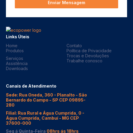
Enviar Mensagem
Links Úteis
Home
Contato
Produtos
Política de Privacidade
Trocas e Devoluções
Serviços
Trabalhe conosco
Assistência
Downloads
Canais de Atendimento
Sede: Rua Oneda, 360 - Planalto - São
Bernardo do Campo - SP CEP 09895-
280
Filial: Rua Rural e Água Cumprida, 0 -
Água Cumprida, Cambuí - MG CEP
37600-000
Seg á Quinta-Feira
08hrs ás 18hrs