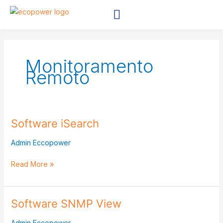
Ir
para
o
ASSISTÊNCIA TÉCNICA
FALE CONOSCO
conteúdo
Monitoramento
Remoto
Software iSearch
Software
iSearch
Admin Eccopower
Read More »
Software SNMP View
Software
SNMP
Admin Eccopower