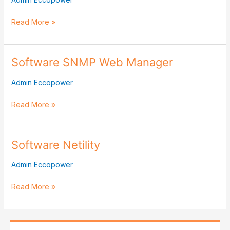
View
Read More »
Software SNMP Web Manager
Software
SNMP
Admin Eccopower
Web
Manager
Read More »
Software Netility
Software
Netility
Admin Eccopower
Read More »